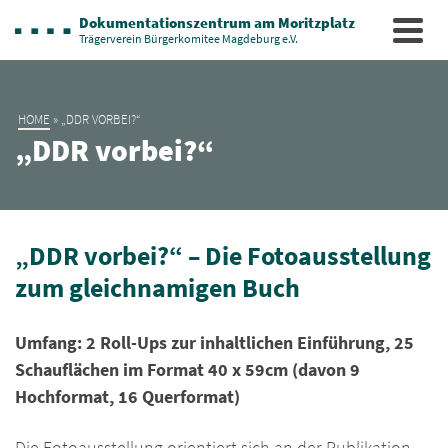
Dokumentationszentrum am Moritzplatz
Trägerverein Bürgerkomitee Magdeburg e.V.
HOME
»
„DDR VORBEI?“
„DDR vorbei?“
„DDR vorbei?“ – Die Fotoausstellung
zum gleichnamigen Buch
Umfang: 2 Roll-Ups zur inhaltlichen Einführung, 25
Schauflächen im Format 40 x 59cm (davon 9
Hochformat, 16 Querformat)
Die Fotoausstellung orientiert sich an der Publikation