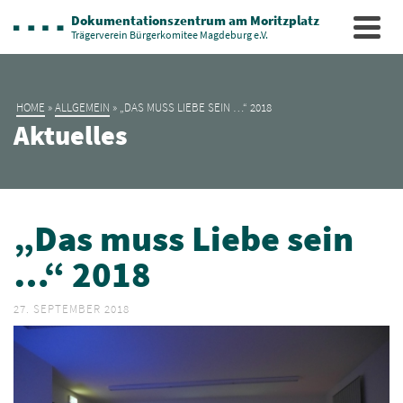
Dokumentationszentrum am Moritzplatz
Trägerverein Bürgerkomitee Magdeburg e.V.
HOME
»
ALLGEMEIN
»
„DAS MUSS LIEBE SEIN …“ 2018
Aktuelles
„Das muss Liebe sein
…“ 2018
27. SEPTEMBER 2018