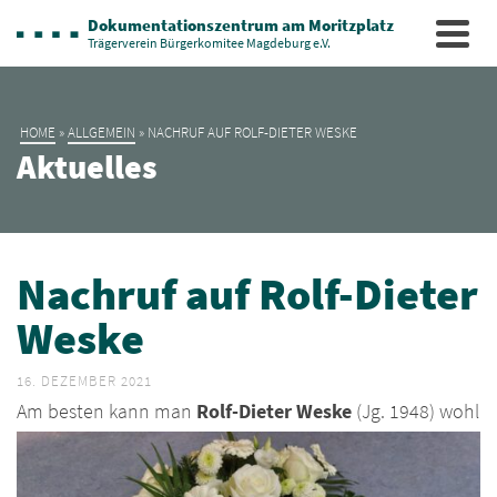
Dokumentationszentrum am Moritzplatz
Trägerverein Bürgerkomitee Magdeburg e.V.
HOME
»
ALLGEMEIN
»
NACHRUF AUF ROLF-DIETER WESKE
Aktuelles
Nachruf auf Rolf-Dieter
Weske
16. DEZEMBER 2021
A
m besten kann man
Rolf-Dieter Weske
(Jg. 1948) wohl