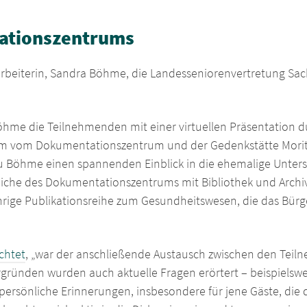
tationszentrums
rbeiterin, Sandra Böhme, die Landesseniorenvertretung Sach
öhme die Teilnehmenden mit einer virtuellen Präsentation
sam vom Dokumentationszentrum und der Gedenkstätte Moritz
 Böhme einen spannenden Einblick in die ehemalige Unters
iche des Dokumentationszentrums mit Bibliothek und Archiv 
ährige Publikationsreihe zum Gesundheitswesen, die das Bürg
chtet
, „war der anschließende Austausch zwischen den Tei
rgründen wurden auch aktuelle Fragen erörtert – beispielsw
persönliche Erinnerungen, insbesondere für jene Gäste, die d