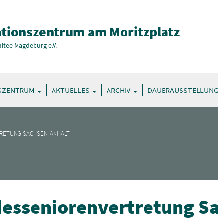
tionszentrum am Moritzplatz
itee Magdeburg e.V.
SZENTRUM
AKTUELLES
ARCHIV
DAUERAUSSTELLUN
TRETUNG SACHSEN-ANHALT
desseniorenvertretung S