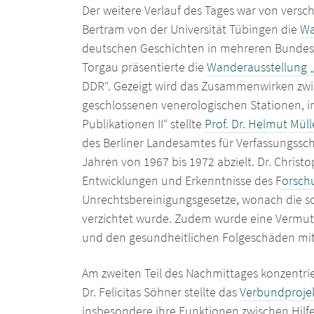
Der weitere Verlauf des Tages war von versc
Bertram von der Universität Tübingen die
Wa
deutschen Geschichten in mehreren Bundesl
Torgau präsentierte die
Wanderausstellung 
DDR“. Gezeigt wird das Zusammenwirken zwi
geschlossenen venerologischen Stationen, i
Publikationen II“ stellte
Prof. Dr. Helmut Mül
des Berliner Landesamtes für Verfassungssc
Jahren von 1967 bis 1972 abzielt. Dr. Chris
Entwicklungen und Erkenntnisse des F
orsch
Unrechtsbereinigungsgesetze, wonach die sog
verzichtet wurde. Zudem wurde eine Vermut
und den gesundheitlichen Folgeschäden mit
Am zweiten Teil des Nachmittages konzentri
Dr. Felicitas Söhner stellte das
Verbundprojek
insbesondere ihre Funktionen zwischen Hilfe