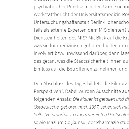
psychiatrischer Praktiken in den Untersuchung
Werkstattbericht der Universitätsmedizin Ros
Untersuchungshaftanstalt Berlin-Hohenschönh
teils als externe Experten dem MfS dienten
Diensteinheiten des MfS? Mit Blick auf die K
was sie für medizinisch geboten hielten um 
involviert bzw. unwissend darüber, dann läge
das getan, was die Staatssicherheit ihnen a
Einfluss auf die Betroffenen zu nehmen und 
Den Abschluss des Tages bildete die Filmp
Perspektiven“. Dabei wurden Ausschnitte a
folgenden Ansatz:
Die Mauer ist gefallen und d
Ostdeutsche, geboren nach 1997, sehen sich mit 
Selbstverständnis in einem vereinten Deutschl
sowie Mazlum Coşkunsu, der Pharmazie stud