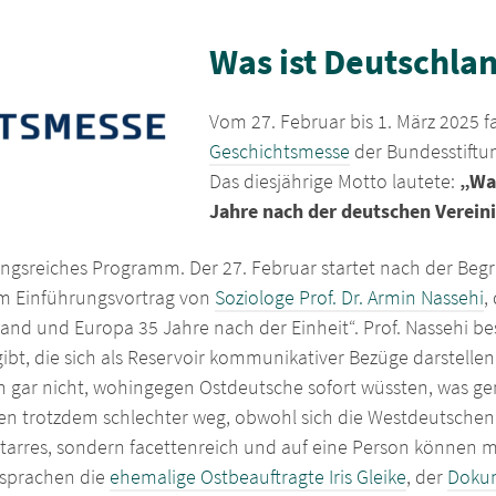
Was ist Deutschla
Vom 27. Februar bis 1. März 2025 f
Geschichtsmesse
der Bundesstiftun
Das diesjährige Motto lautete:
„Was
Jahre nach der deutschen Verein
ungsreiches Programm. Der 27. Februar startet nach der Begr
em Einführungsvortrag von
Soziologe Prof. Dr. Armin Nassehi
,
land und Europa 35 Jahre nach der Einheit“. Prof. Nassehi b
bt, die sich als Reservoir kommunikativer Bezüge darstelle
n gar nicht, wohingegen Ostdeutsche sofort wüssten, was ge
n trotzdem schlechter weg, obwohl sich die Westdeutschen s
 starres, sondern facettenreich und auf eine Person können 
sprachen die
ehemalige Ostbeauftragte Iris Gleike
, der
Dokum