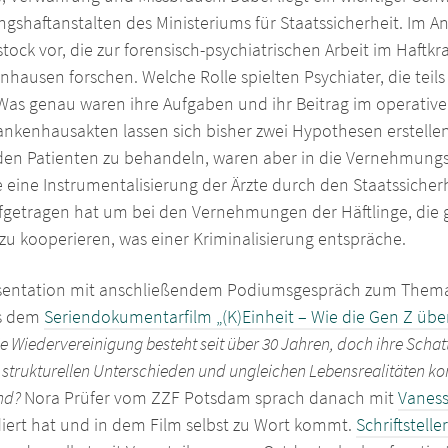
shaftanstalten des Ministeriums für Staatssicherheit. Im Ansc
tock vor, die zur forensisch-psychiatrischen Arbeit im Haftk
ausen forschen. Welche Rolle spielten Psychiater, die teils 
? Was genau waren ihre Aufgaben und ihr Beitrag im operat
rankenhausakten lassen sich bisher zwei Hypothesen erstellen
den Patienten zu behandeln, waren aber in die Vernehmungss
 eine Instrumentalisierung der Ärzte durch den Staatssicherh
ufgetragen hat um bei den Vernehmungen der Häftlinge, die g
zu kooperieren, was einer Kriminalisierung entspräche.
räsentation mit anschließendem Podiumsgespräch zum Thema
us dem
Seriendokumentarfilm „(K)Einheit – Wie die Gen Z übe
ie Wiedervereinigung besteht seit über 30 Jahren, doch ihre Schat
strukturellen Unterschieden und ungleichen Lebensrealitäten konf
and?
Nora Prüfer vom ZZF Potsdam sprach danach mit
Vaness
iert hat und in dem Film selbst zu Wort kommt.
Schriftstelle