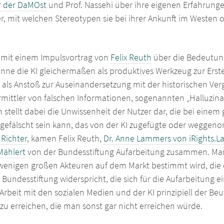
r der DaMOst
und Prof. Nassehi über ihre eigenen Erfahrunge
, mit welchen Stereotypen sie bei ihrer Ankunft im Westen 
 mit einem Impulsvortrag von
Felix Reuth
über die Bedeutung 
önne die KI gleichermaßen als produktives Werkzeug zur Erstel
 als Anstoß zur Auseinandersetzung mit der historischen Ve
 Vermittler von falschen Informationen, sogenannten „Halluz
stellt dabei die Unwissenheit der Nutzer dar, die bei einem
tail gefälscht sein kann, das von der KI zugefügte oder weg
 Richter
, kamen Felix Reuth,
Dr. Anne Lammers von iRights.L
 Mählert
von der Bundesstiftung Aufarbeitung zusammen. Markus
en wenigen großen Akteuren auf dem Markt bestimmt wird, die
 Bundesstiftung widerspricht, die sich für die Aufarbeitung 
Arbeit mit den sozialen Medien und der KI prinzipiell der Beu
u erreichen, die man sonst gar nicht erreichen würde.