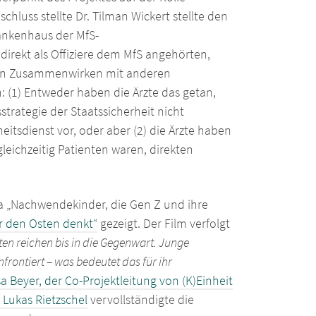
hluss stellte Dr. Tilman Wickert stellte den
rankenhaus der MfS-
direkt als Offiziere dem MfS angehörten,
iven Zusammenwirken mit anderen
: (1) Entweder haben die Ärzte das getan,
trategie der Staatssicherheit nicht
eitsdienst vor, oder aber (2) die Ärzte haben
leichzeitig Patienten waren, direkten
 „Nachwendekinder, die Gen Z und ihre
r den Osten denkt“
gezeigt. Der Film verfolgt
ten reichen bis in die Gegenwart. Junge
rontiert – was bedeutet das für ihr
a Beyer, der Co-Projektleitung von (K)Einheit
r Lukas Rietzschel
vervollständigte die