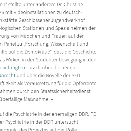
I“ stellte unter anderem Dr. Christine
26 mit Videoinstallationen zu deutsch-
enkstätte Geschlossener Jugendwerkhof
rologischen Stationen und Spezialheimen der
ierung von Mädchen und Frauen auf den
Im Panel zu „Forschung, Wissenschaft und
ffe auf die Demokratie“, dass die Geschichte
das Wirken in der Studentenbewegung in den
eauftragten
sprach über die neuen
Unrecht
und über die Novelle der SED-
tigkeit als Voraussetzung für die Opferrente
ahmen durch den Staatssicherheitsdienst
 überfällige Maßnahme. –
f die Psychiatrie in der ehemaligen DDR. PD
der Psychiatrie in der DDR untersucht,
erpunkt des Projektes auf der Rolle