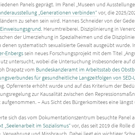
hiedenen Panels geprägt. Im Panel „Museen und Ausstellungen 
nderausstellung „Generationen verbinden“
vor, die 2025/20
ändern zu sehen sein wird. Hannes Schneider von der Ged
„Einweisungsgrund.
Herumtreiberei. Disziplinierung in Vene
schen der Umerziehung in Spezialheimen und die Disziplin
n denen systematisch sexualisierte Gewalt ausgeübt wurde. 
ler-Enbergs
sein neues Forschungsprojekt mit dem Titel „Angri
hutz untersucht, wobei die Untersuchung insbesondere auf 
toph Drapatz vom
Bundeskanzleramt im Arbeitsstab des Obstb
ungsverbundes für gesundheitliche Langzeitfolgen von SED-
. Opferrente erhöht wurde und auf das Kriterium der Bedürf
ungsregelung zur Kausalität zwischen den Repressionsmaßn
 aufgenommen. – Aus Sicht des Bürgerkomitees eine längst
erte sich das vom Dokumentationszentrum besuchte Panel au
t „Seelenarbeit im Sozialismus“
vor, das seit 2019 die Rolle 
, Verwahrung und Missbrauch. Dabei liegt ein wichtiger Schw