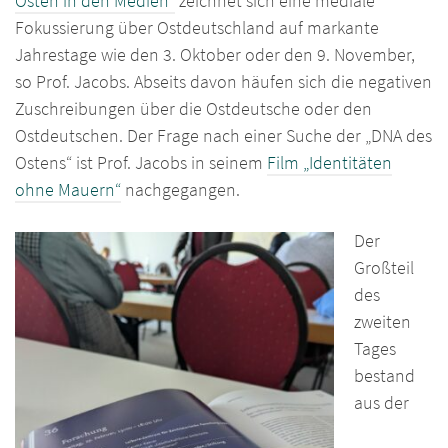
Osten in den Medien“
zeichnet sich eine mediale
Fokussierung über Ostdeutschland auf markante
Jahrestage wie den 3. Oktober oder den 9. November,
so Prof. Jacobs. Abseits davon häufen sich die negativen
Zuschreibungen über die Ostdeutsche oder den
Ostdeutschen. Der Frage nach einer Suche der „DNA des
Ostens“ ist Prof. Jacobs in seinem
Film „Identitäten
ohne Mauern“
nachgegangen.
Der
Großteil
des
zweiten
Tages
bestand
aus der